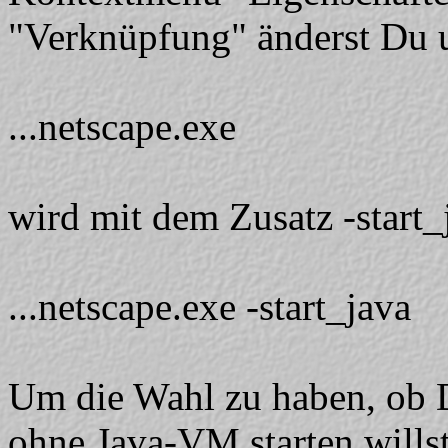
"Verknüpfung" änderst Du u
...netscape.exe
wird mit dem Zusatz -start_
...netscape.exe -start_java
Um die Wahl zu haben, ob 
ohne Java-VM starten wills