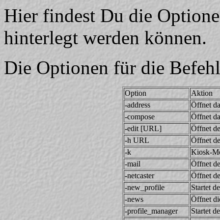
Hier findest Du die Optionen
hinterlegt werden können.
Die Optionen für die Befehl
Option
Aktion
-address
Öffnet d
-compose
Öffnet da
-edit [URL]
Öffnet d
-h URL
Öffnet d
-k
Kiosk-M
-mail
Öffnet d
-netcaster
Öffnet de
-new_profile
Startet d
-news
Öffnet di
-profile_manager
Startet d