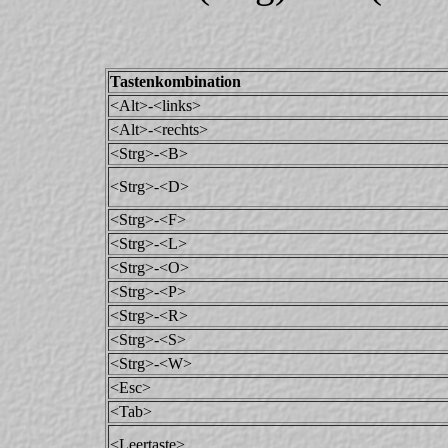
Tastenkombination
<Alt>-<links>
<Alt>-<rechts>
<Strg>-<B>
<Strg>-<D>
<Strg>-<F>
<Strg>-<L>
<Strg>-<O>
<Strg>-<P>
<Strg>-<R>
<Strg>-<S>
<Strg>-<W>
<Esc>
<Tab>
<Leertaste>